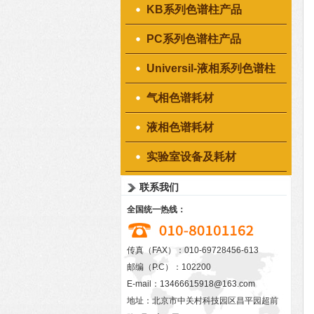
KB系列色谱柱产品
PC系列色谱柱产品
Universil-液相系列色谱柱
产品
气相色谱耗材
液相色谱耗材
实验室设备及耗材
联系我们
全国统一热线：
传真（FAX）：010-69728456-613
邮编（P.C）：102200
E-mail：
13466615918@163.com
地址：北京市中关村科技园区昌平园超前