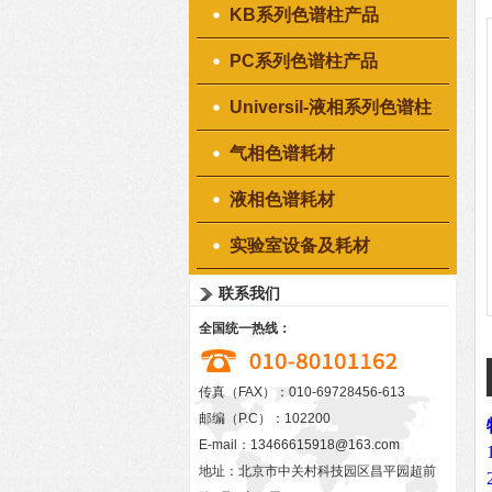
KB系列色谱柱产品
PC系列色谱柱产品
Universil-液相系列色谱柱
产品
气相色谱耗材
液相色谱耗材
实验室设备及耗材
联系我们
全国统一热线：
传真（FAX）：010-69728456-613
邮编（P.C）：102200
E-mail：
13466615918@163.com
地址：北京市中关村科技园区昌平园超前