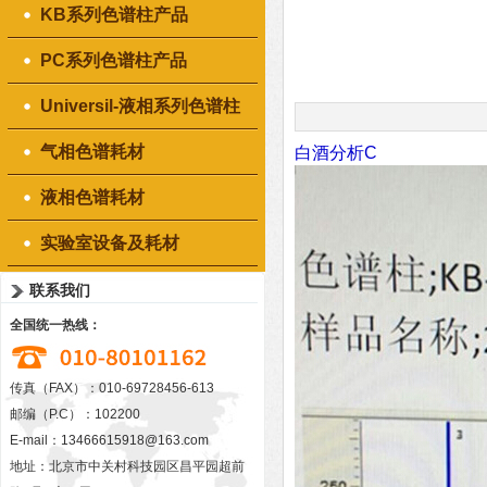
KB系列色谱柱产品
PC系列色谱柱产品
Universil-液相系列色谱柱
产品
气相色谱耗材
白酒分析C
液相色谱耗材
实验室设备及耗材
联系我们
全国统一热线：
传真（FAX）：010-69728456-613
邮编（P.C）：102200
E-mail：
13466615918@163.com
地址：北京市中关村科技园区昌平园超前